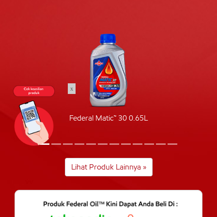
x
Federal Matic™ 30 0.65L
Lihat Produk Lainnya »