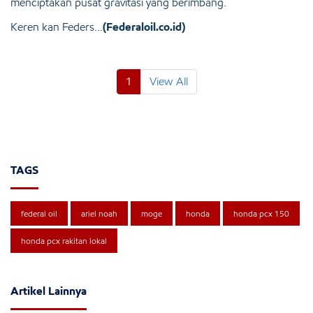
menciptakan pusat gravitasi yang berimbang.
Keren kan Feders...
(Federaloil.co.id)
1
View All
TAGS
federal oil
ariel noah
moge
honda
honda pcx 150
honda pcx rakitan lokal
Artikel Lainnya