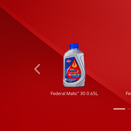
ic 40
Federal Matic™ 30 0.65L
Fe