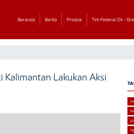
Beranda
Berita
Produk
Tim Federal Oil - Gre
ki Kalimantan Lakukan Aksi
TA
fe
fe
pi
ti