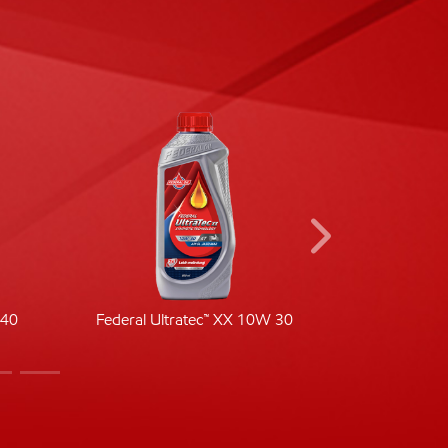
-40
Federal Ultratec™ XX 10W 30
Fede