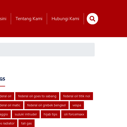
sini
Tentang Kami
Hubungi Kami
GS
deral oil
federal oil goes to sabang
federal oil titik nol
deral oil matic
federal oil grebek bengkel
vespa
aggio
suzuki intruder
hijab tips
oli forcemaxx
ps radiator
tali gas