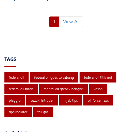
1
View All
TAGS
federal oil
federal oil goes to sabang
federal oil titik nol
federal oil matic
federal oil grebek bengkel
vespa
piaggio
suzuki intruder
hijab tips
oli forcemaxx
tips radiator
tali gas