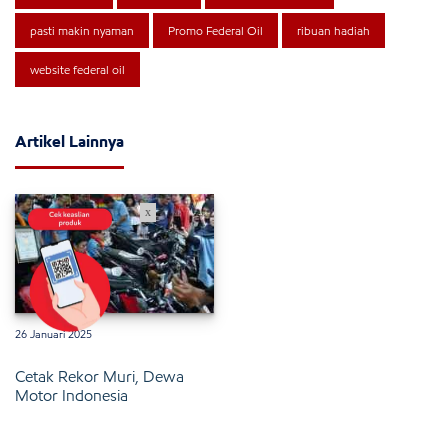
pasti makin nyaman
Promo Federal Oil
ribuan hadiah
website federal oil
Artikel Lainnya
x
26 Januari 2025
Cetak Rekor Muri, Dewa
Motor Indonesia