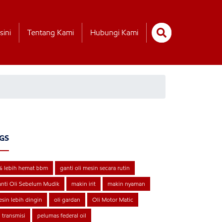
sini
Tentang Kami
Hubungi Kami
GS
% lebih hemat bbm
ganti oli mesin secara rutin
nti Oli Sebelum Mudik
makin irit
makin nyaman
sin lebih dingin
oli gardan
Oli Motor Matic
i transmisi
pelumas federal oil