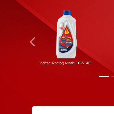
ic 40
Federal Racing Matic 10W-40