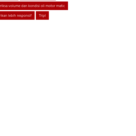
riksa volume dan kondisi oli motor matic
rikan lebih responsif
Tripl