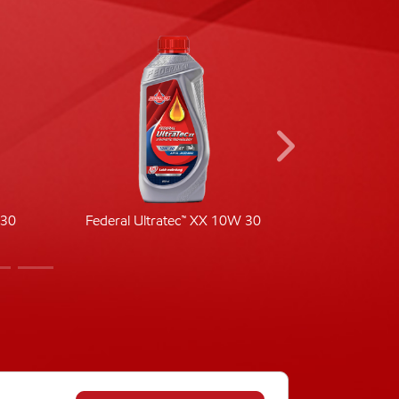
-30
Federal Ultratec™ XX 10W 30
Fede