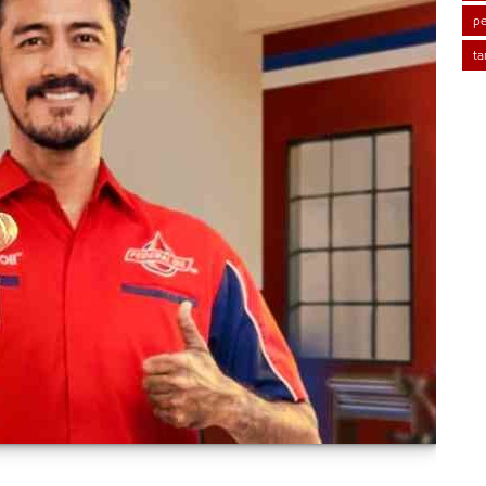
pe
ta