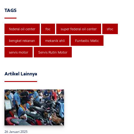
TAGS
federal oil center
foc
super federal oil center
sfoc
bengkel rekanan
mekanik ahli
Funtastic Matic
servis motor
Servis Rutin Motor
Artikel Lainnya
26 Januari 2025