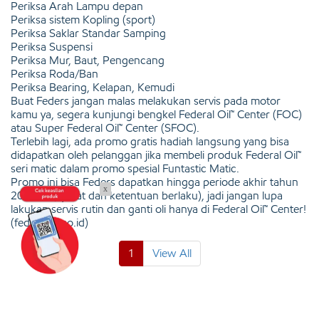
Periksa Arah Lampu depan
Periksa sistem Kopling (sport)
Periksa Saklar Standar Samping
Periksa Suspensi
Periksa Mur, Baut, Pengencang
Periksa Roda/Ban
Periksa Bearing, Kelapan, Kemudi
Buat Feders jangan malas melakukan servis pada motor
kamu ya, segera kunjungi bengkel Federal Oil™ Center (FOC)
atau Super Federal Oil™ Center (SFOC).
Terlebih lagi, ada promo gratis hadiah langsung yang bisa
didapatkan oleh pelanggan jika membeli produk Federal Oil™
seri matic dalam promo spesial Funtastic Matic.
Promo ini bisa Feders dapatkan hingga periode akhir tahun
x
2023 ini (syarat dan ketentuan berlaku), jadi jangan lupa
lakukan servis rutin dan ganti oli hanya di Federal Oil™ Center!
(federaloil.co.id)
1
View All