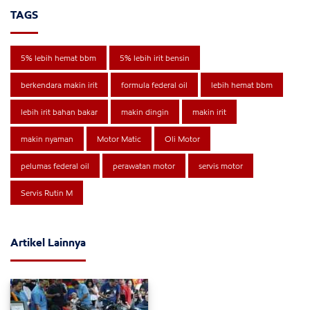
TAGS
5% lebih hemat bbm
5% lebih irit bensin
berkendara makin irit
formula federal oil
lebih hemat bbm
lebih irit bahan bakar
makin dingin
makin irit
makin nyaman
Motor Matic
Oli Motor
pelumas federal oil
perawatan motor
servis motor
Servis Rutin M
Artikel Lainnya