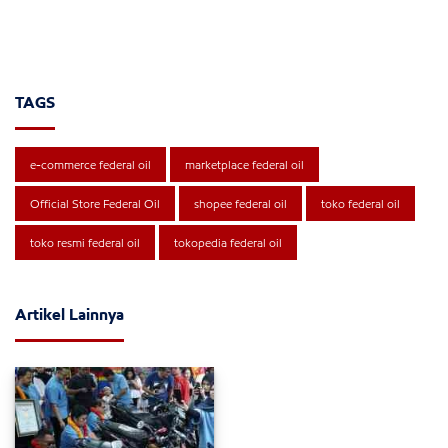
TAGS
e-commerce federal oil
marketplace federal oil
Official Store Federal Oil
shopee federal oil
toko federal oil
toko resmi federal oil
tokopedia federal oil
Artikel Lainnya