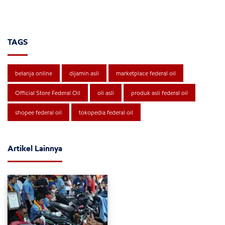
TAGS
belanja online
dijamin asli
marketplace federal oil
Official Store Federal Oil
oli asli
produk asli federal oil
shopee federal oil
tokopedia federal oil
Artikel Lainnya