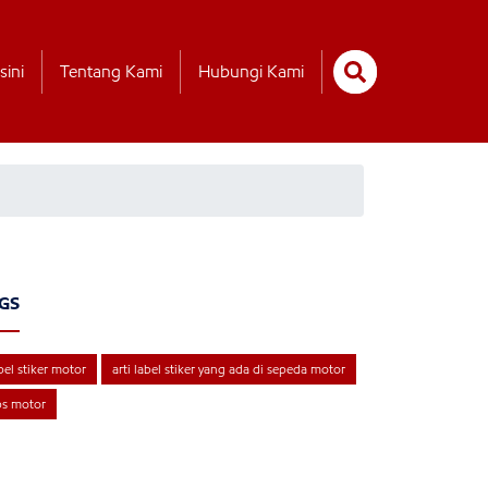
sini
Tentang Kami
Hubungi Kami
GS
bel stiker motor
arti label stiker yang ada di sepeda motor
ps motor