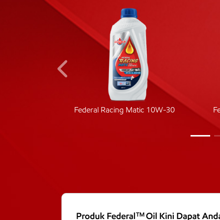
ic 40
Federal Racing Matic 10W-30
F