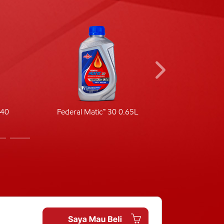
-40
Federal Matic™ 30 0.65L
Fede