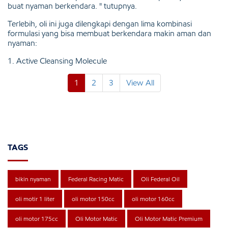
buat nyaman berkendara. " tutupnya.
Terlebih, oli ini juga dilengkapi dengan lima kombinasi
formulasi yang bisa membuat berkendara makin aman dan
nyaman:
1. Active Cleansing Molecule
1
2
3
View All
TAGS
bikin nyaman
Federal Racing Matic
Oli Federal Oil
oli motir 1 liter
oli motor 150cc
oli motor 160cc
oli motor 175cc
Oli Motor Matic
Oli Motor Matic Premium