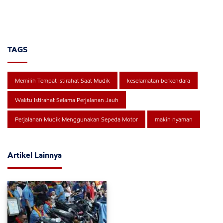
TAGS
Memilih Tempat Istirahat Saat Mudik
keselamatan berkendara
Waktu Istirahat Selama Perjalanan Jauh
Perjalanan Mudik Menggunakan Sepeda Motor
makin nyaman
Artikel Lainnya