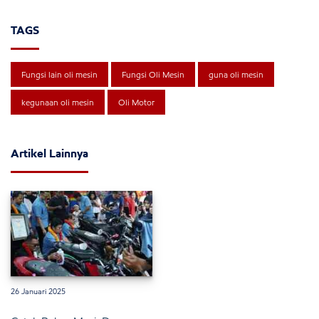
TAGS
Fungsi lain oli mesin
Fungsi Oli Mesin
guna oli mesin
kegunaan oli mesin
Oli Motor
Artikel Lainnya
26 Januari 2025