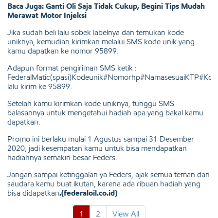
Baca Juga: Ganti Oli Saja Tidak Cukup, Begini Tips Mudah
Merawat Motor Injeksi
Jika sudah beli lalu sobek labelnya dan temukan kode
uniknya, kemudian kirimkan melalui SMS kode unik yang
kamu dapatkan ke nomor 95899.
Adapun format pengiriman SMS ketik :
FederalMatic(spasi)Kodeunik#Nomorhp#NamasesuaiKTP#Kod
lalu kirim ke 95899.
Setelah kamu kirimkan kode uniknya, tunggu SMS
balasannya untuk mengetahui hadiah apa yang bakal kamu
dapatkan.
Promo ini berlaku mulai 1 Agustus sampai 31 Desember
2020, jadi kesempatan kamu untuk bisa mendapatkan
hadiahnya semakin besar Feders.
Jangan sampai ketinggalan ya Feders, ajak semua teman dan
saudara kamu buat ikutan, karena ada ribuan hadiah yang
bisa didapatkan
.(federaloil.co.id)
1
2
View All