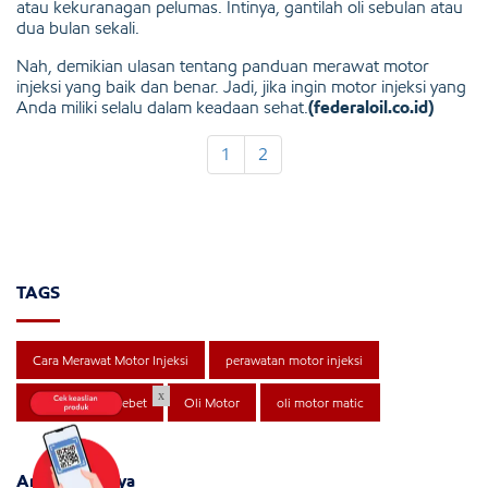
atau kekuranagan pelumas. Intinya, gantilah oli sebulan atau
dua bulan sekali.
Nah, demikian ulasan tentang panduan merawat motor
injeksi yang baik dan benar. Jadi, jika ingin motor injeksi yang
Anda miliki selalu dalam keadaan sehat.
(federaloil.co.id)
1
2
TAGS
Cara Merawat Motor Injeksi
perawatan motor injeksi
x
motor injeksi brebet
Oli Motor
oli motor matic
Artikel Lainnya