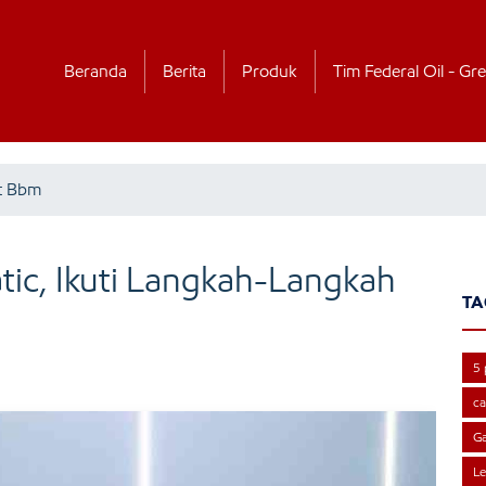
Beranda
Berita
Produk
Tim Federal Oil - Gre
t Bbm
ic, Ikuti Langkah-Langkah
TA
5 
ca
Ga
L