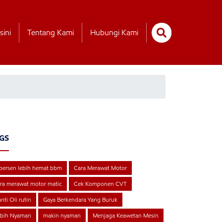
sini
Tentang Kami
Hubungi Kami
GS
persen lebih hemat bbm
Cara Merawat Motor
ra merawat motor matic
Cek Komponen CVT
nti Oli rutin
Gaya Berkendara Yang Buruk
ebih Nyaman
makin nyaman
Menjaga Keawetan Mesin