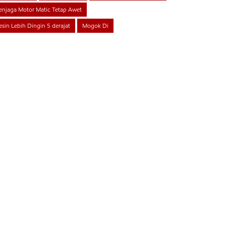
njaga Motor Matic Tetap Awet
sin Lebih Dingin 5 derajat
Mogok Di