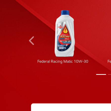
ic 40
Federal Racing Matic 10W-30
F