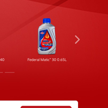
-40
Federal Matic™ 30 0.65L
Fede