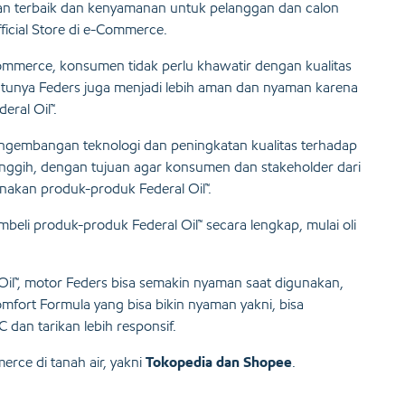
 terbaik dan kenyamanan untuk pelanggan dan calon
fficial Store di e-Commerce.
Commerce, konsumen tidak perlu khawatir dengan kualitas
tentunya Feders juga menjadi lebih aman dan nyaman karena
eral Oil™.
pengembangan teknologi dan peningkatan kualitas terhadap
anggih, dengan tujuan agar konsumen dan stakeholder dari
nakan produk-produk Federal Oil™.
embeli produk-produk Federal Oil™ secara lengkap, mulai oli
 Oil™, motor Feders bisa semakin nyaman saat digunakan,
omfort Formula yang bisa bikin nyaman yakni, bisa
dan tarikan lebih responsif.
merce di tanah air, yakni
Tokopedia dan Shopee
.