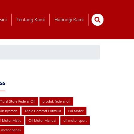
sini
Tentang Kami
Hubungi Kami
GS
ficial Store Federal Oil
produk federal oil
kin nyaman
Triple Comfort Formula
Oli Motor
i Motor Matic
Oli Motor Manual
oli motor sport
i motor bebek