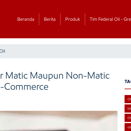
Beranda
Berita
Produk
Tim Federal Oil - Gre
Oil
tor Matic Maupun Non-Matic
TA
i e-Commerce
Of
bi
Ol
ol