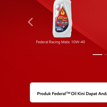
ic 40
Federal Racing Matic 10W-40