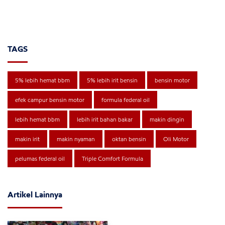
TAGS
5% lebih hemat bbm
5% lebih irit bensin
bensin motor
efek campur bensin motor
formula federal oil
lebih hemat bbm
lebih irit bahan bakar
makin dingin
makin irit
makin nyaman
oktan bensin
Oli Motor
pelumas federal oil
Triple Comfort Formula
Artikel Lainnya