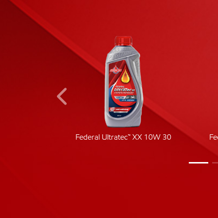
ic 40
Federal Ultratec™ XX 10W 30
Fe