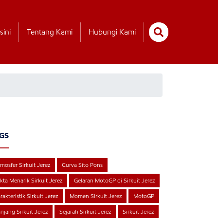
sini
Tentang Kami
Hubungi Kami
GS
mosfer Sirkuit Jerez
Curva Sito Pons
kta Menarik Sirkuit Jerez
Gelaran MotoGP di Sirkuit Jerez
rakteristik Sirkuit Jerez
Momen Sirkuit Jerez
MotoGP
njang Sirkuit Jerez
Sejarah Sirkuit Jerez
Sirkuit Jerez