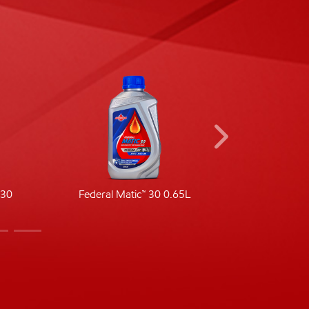
-30
Federal Matic™ 30 0.65L
Fede