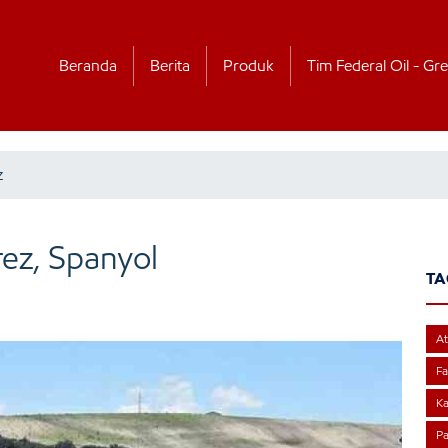
Beranda
Berita
Produk
Tim Federal Oil - Gre
z
rez, Spanyol
TA
At
Fa
Ka
Pa