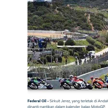
Federal Oil -
Sirkuit Jerez, yang terletak di Andal
dinanti-nantikan dalam kalender balap MotoGP.