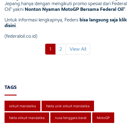
Jepang hanya dengan mengikuti promo spesial dari Federal
Oil™ yakni
Nonton Nyaman MotoGP Bersama Federal Oil™
.
Untuk informasi lengkapnya, Feders
bisa langsung saja klik
disini
.
(federaloil.co.id)
1
2
View All
TAGS
sirkuit mandalika
fakta unik sirkuit mandalika
fakta sirkuit mandalika
nusa tenggara barat
MotoGP