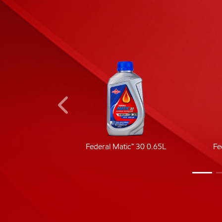
ic 40
Federal Matic™ 30 0.65L
Fe