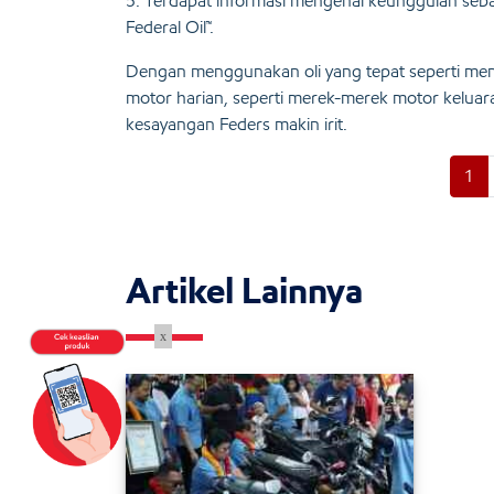
5. Terdapat informasi mengenai keunggulan se
Federal Oil™.
Dengan menggunakan oli yang tepat seperti me
motor harian, seperti merek-merek motor kelua
kesayangan Feders makin irit.
1
Artikel Lainnya
x