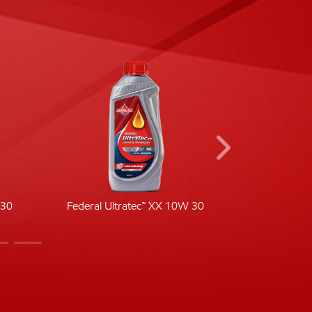
-30
Federal Ultratec™ XX 10W 30
Fede