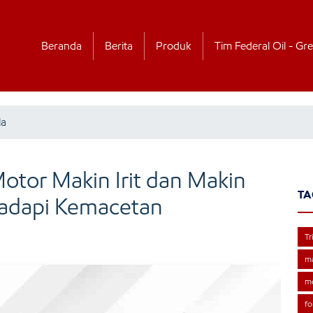
Beranda
Berita
Produk
Tim Federal Oil - Gre
la
Motor Makin Irit dan Makin
TA
dapi Kemacetan
Tr
m
me
fo