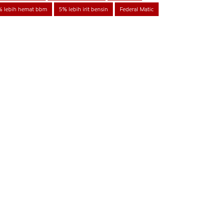
% lebih hemat bbm
5% lebih irit bensin
Federal Matic