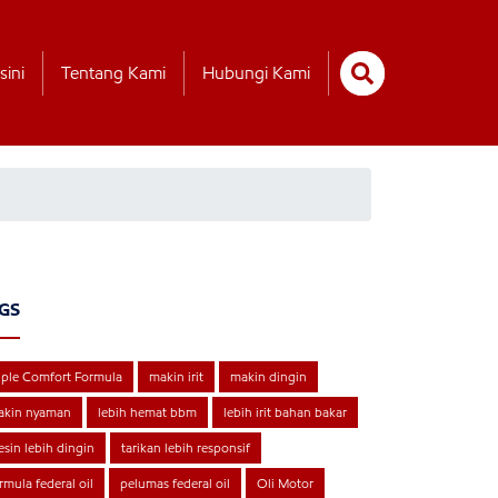
sini
Tentang Kami
Hubungi Kami
GS
iple Comfort Formula
makin irit
makin dingin
akin nyaman
lebih hemat bbm
lebih irit bahan bakar
sin lebih dingin
tarikan lebih responsif
rmula federal oil
pelumas federal oil
Oli Motor