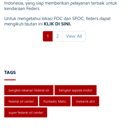
Indonesia, yang siap memberikan pelayanan terbaik untuk
kendaraan Feders.
Untuk mengetahui lokasi FOC dan SFOC, feders dapat
mengikuti tautan ini
KLIK DI SINI
.
1
2
View All
TAGS
bengkel rekanan federal oil
bengkel sepeda motor
federal oil center
Funtastic Matic
mekanik ahli
super federal oil center