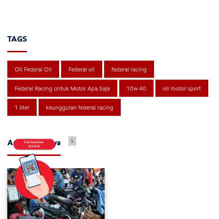
TAGS
Oli Federal Oil
Federal oil
federal racing
Federal Racing untuk Motor Apa Saja
10w 40
oli motor sport
1 liter
keunggulan federal racing
x
Artikel Lainnya