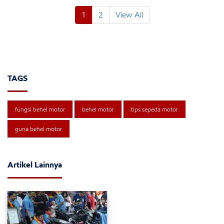
1
2
View All
TAGS
fungsi behel motor
behel motor
tips sepeda motor
guna behel motor
Artikel Lainnya