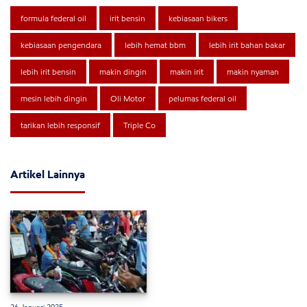
formula federal oil
irit bensin
kebiasaan bikers
kebiasaan pengendara
lebih hemat bbm
lebih irit bahan bakar
lebih irit bensin
makin dingin
makin irit
makin nyaman
mesin lebih dingin
Oli Motor
pelumas federal oil
tarikan lebih responsif
Triple Co
Artikel Lainnya
26 Januari 2025