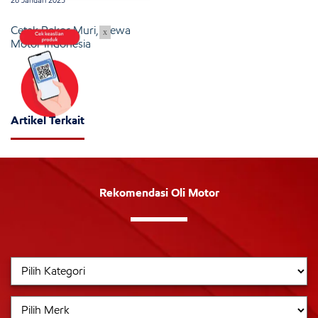
Cetak Rekor Muri, Dewa
x
Motor Indonesia
Artikel Terkait
Rekomendasi Oli Motor