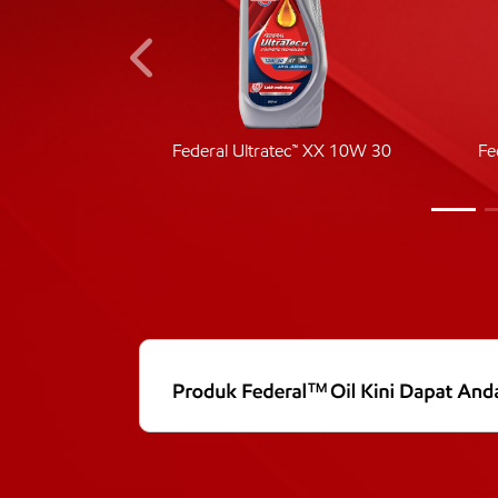
ic 40
Federal Ultratec™ XX 10W 30
Fe