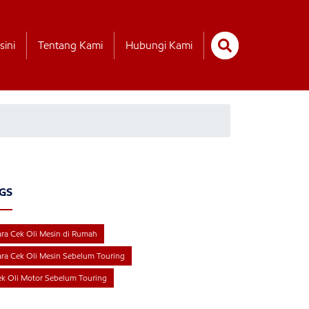
sini
Tentang Kami
Hubungi Kami
GS
ra Cek Oli Mesin di Rumah
ra Cek Oli Mesin Sebelum Touring
k Oli Motor Sebelum Touring