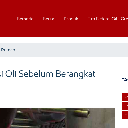
Beranda
Berita
Produk
Tim Federal Oil - Gre
Di Rumah
i Oli Sebelum Berangkat
TA
Ca
Ca
Ce