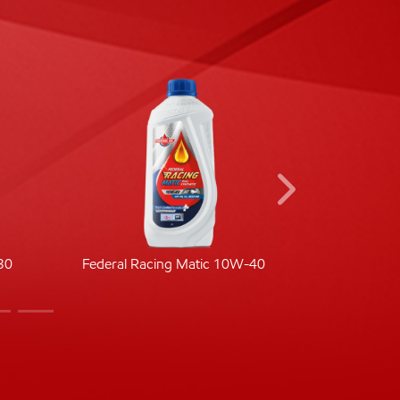
30
Federal Racing Matic 10W-40
Fede