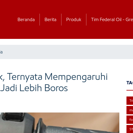
Beranda
Berita
Produk
Tim Federal Oil - Gre
la
k, Ternyata Mempengaruhi
TA
Jadi Lebih Boros
Tr
m
fo
5