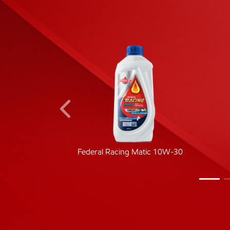
ic 40
Federal Racing Matic 10W-30