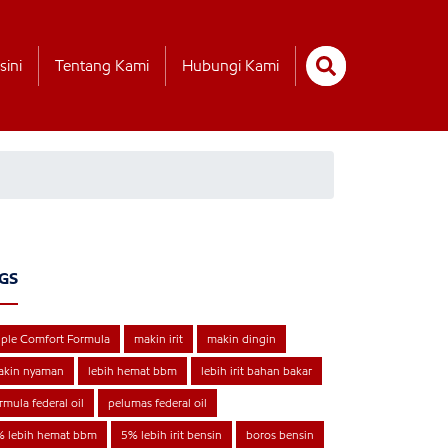
sini
Tentang Kami
Hubungi Kami
GS
iple Comfort Formula
makin irit
makin dingin
akin nyaman
lebih hemat bbm
lebih irit bahan bakar
rmula federal oil
pelumas federal oil
% lebih hemat bbm
5% lebih irit bensin
boros bensin