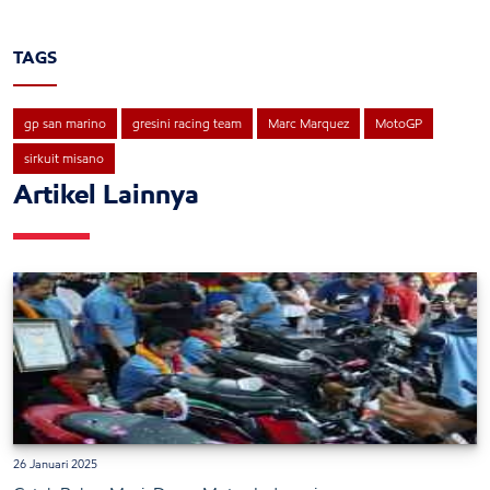
TAGS
gp san marino
gresini racing team
Marc Marquez
MotoGP
sirkuit misano
Artikel Lainnya
26 Januari 2025