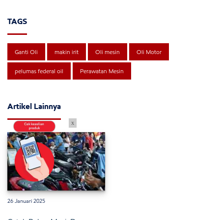
TAGS
Ganti Oli
makin irit
Oli mesin
Oli Motor
pelumas federal oil
Perawatan Mesin
Artikel Lainnya
x
26 Januari 2025