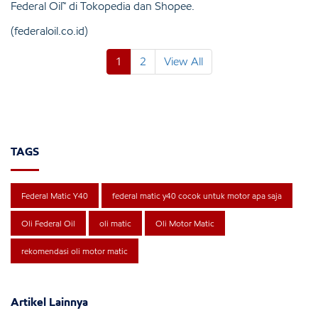
Federal Oil™ di
Tokopedia dan Shopee
.
(federaloil.co.id)
1
2
View All
TAGS
Federal Matic Y40
federal matic y40 cocok untuk motor apa saja
Oli Federal Oil
oli matic
Oli Motor Matic
rekomendasi oli motor matic
Artikel Lainnya