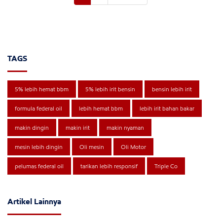
TAGS
5% lebih hemat bbm
5% lebih irit bensin
bensin lebih irit
formula federal oil
lebih hemat bbm
lebih irit bahan bakar
makin dingin
makin irit
makin nyaman
mesin lebih dingin
Oli mesin
Oli Motor
pelumas federal oil
tarikan lebih responsif
Triple Co
Artikel Lainnya