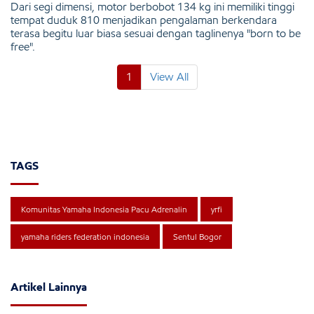
Dari segi dimensi, motor berbobot 134 kg ini memiliki tinggi
tempat duduk 810 menjadikan pengalaman berkendara
terasa begitu luar biasa sesuai dengan taglinenya "born to be
free".
1
View All
TAGS
Komunitas Yamaha Indonesia Pacu Adrenalin
yrfi
yamaha riders federation indonesia
Sentul Bogor
Artikel Lainnya