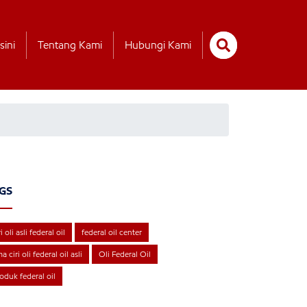
sini
Tentang Kami
Hubungi Kami
GS
ri oli asli federal oil
federal oil center
ma ciri oli federal oil asli
Oli Federal Oil
oduk federal oil