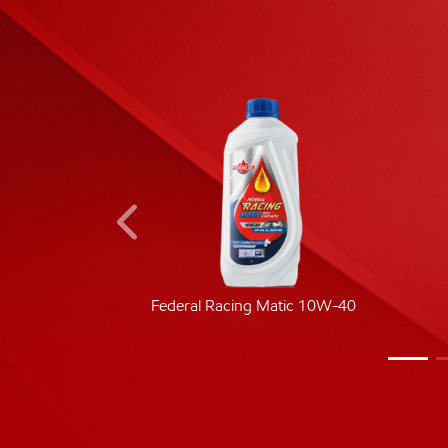
ic 40
Federal Racing Matic 10W-40