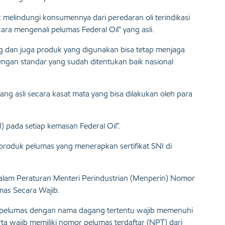
k melindungi konsumennya dari peredaran oli terindikasi
ra mengenali pelumas Federal Oil™ yang asli.
g dan juga produk yang digunakan bisa tetap menjaga
engan standar yang sudah ditentukan baik nasional
yang asli secara kasat mata yang bisa dilakukan oleh para
) pada setiap kemasan Federal Oil™.
 produk pelumas yang menerapkan sertifikat SNI di
r dalam Peraturan Menteri Perindustrian (Menperin) Nomor
as Secara Wajib.
is pelumas dengan nama dagang tertentu wajib memenuhi
rta wajib memiliki nomor pelumas terdaftar (NPT) dari