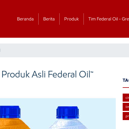
Beranda
Berita
Produk
Tim Federal Oil - Gre
l
Produk Asli Federal Oil™
TA
ci
li
pr