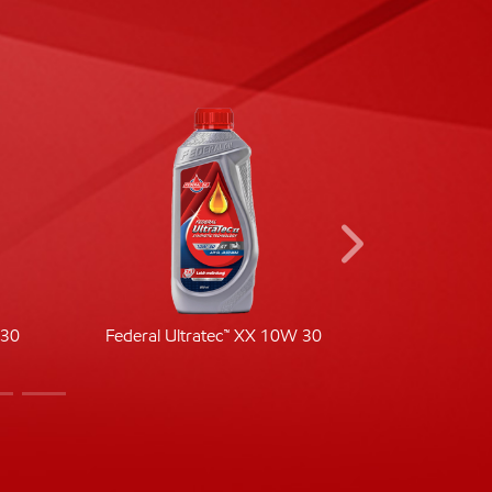
-30
Federal Ultratec™ XX 10W 30
Fede