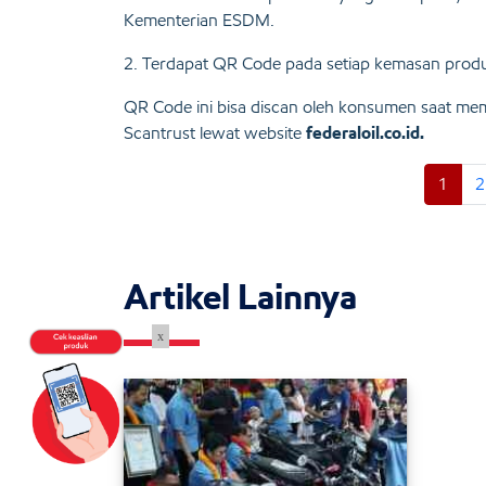
Kementerian ESDM.
2. Terdapat QR Code pada setiap kemasan produ
QR Code ini bisa discan oleh konsumen saat memb
Scantrust lewat website
federaloil.co.id
.
1
2
Artikel Lainnya
x