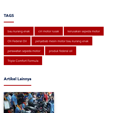
TAGS
bau kurang enak
ciri motor rusak
kerusakan sepeda motor
Oli Federal Oil
penyebab mesin motor bau kurang enak
perawatan sepeda motor
produk federal oil
Triple Comfort Formula
Artikel Lainnya