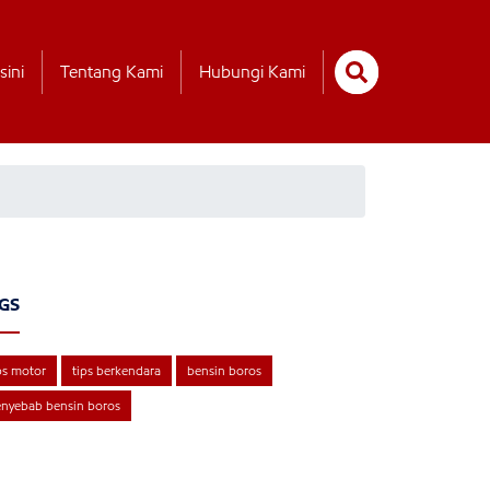
sini
Tentang Kami
Hubungi Kami
GS
ps motor
tips berkendara
bensin boros
nyebab bensin boros