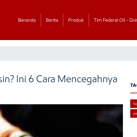
Beranda
Berita
Produk
Tim Federal Oil - Gre
sin? Ini 6 Cara Mencegahnya
TA
ti
pe