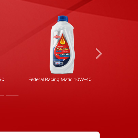
30
Federal Racing Matic 10W-40
Fede