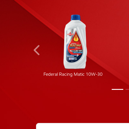
ic 40
Federal Racing Matic 10W-30