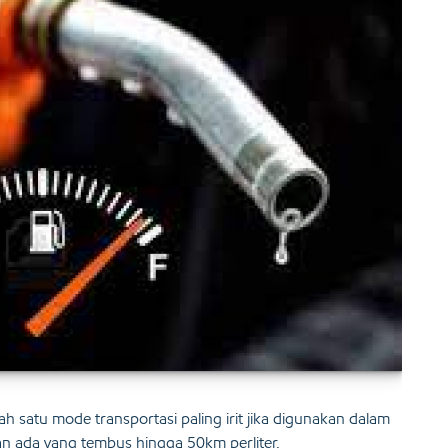
satu mode transportasi paling irit jika digunakan dalam
an ada yang tembus hingga 50km perliter.