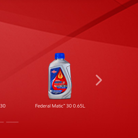
-30
Federal Matic™ 30 0.65L
Fede