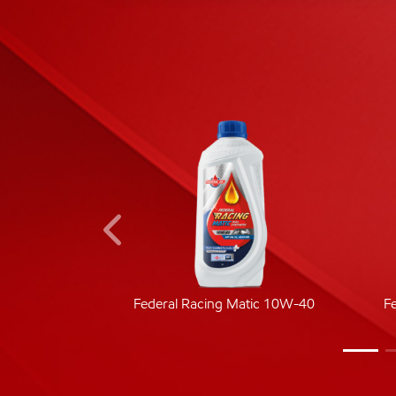
ic 40
Federal Racing Matic 10W-40
F