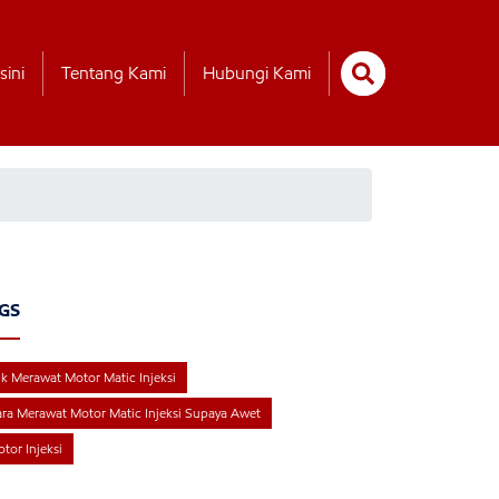
sini
Tentang Kami
Hubungi Kami
GS
ik Merawat Motor Matic Injeksi
ra Merawat Motor Matic Injeksi Supaya Awet
tor Injeksi