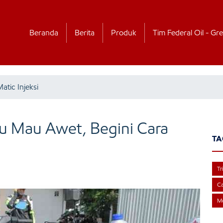
Beranda
Berita
Produk
Tim Federal Oil - Gre
tic Injeksi
mu Mau Awet, Begini Cara
TA
Tr
Ca
Mo