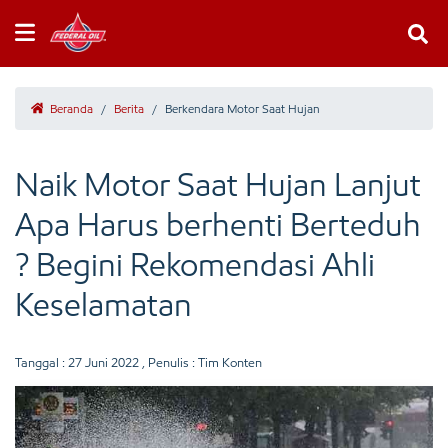
Beranda
/
Berita
/
Berkendara Motor Saat Hujan
Naik Motor Saat Hujan Lanjut
Apa Harus berhenti Berteduh
? Begini Rekomendasi Ahli
Keselamatan
Tanggal :
27 Juni 2022
, Penulis : Tim Konten