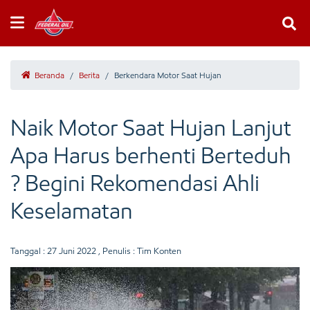
Beranda
/
Berita
/
Berkendara Motor Saat Hujan
Naik Motor Saat Hujan Lanjut
Apa Harus berhenti Berteduh
? Begini Rekomendasi Ahli
Keselamatan
Tanggal :
27 Juni 2022
, Penulis : Tim Konten