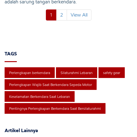
adalah sarung tangan berkendara.
1
2
View All
TAGS
Perlengkapan berkendara
Silaturahmi Lebaran
safety gear
Perlengkapan Wajib Saat Berkendara Sepeda Motor
Keselamatan Berkendara Saat Lebaran
Pentingnya Perlengkapan Berkendara Saat Bersilaturahmi
Artikel Lainnya