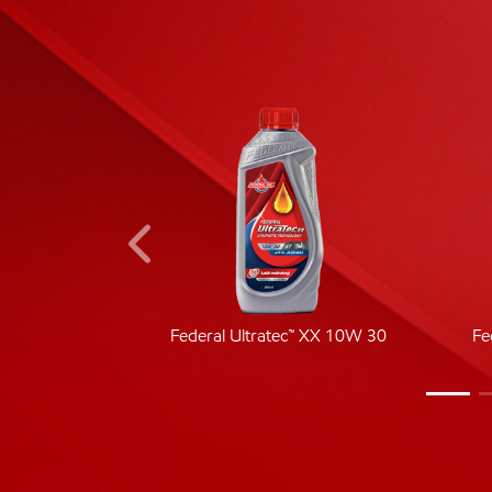
ic 40
Federal Ultratec™ XX 10W 30
Fe