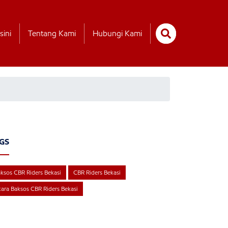
sini
Tentang Kami
Hubungi Kami
GS
ksos CBR Riders Bekasi
CBR Riders Bekasi
ara Baksos CBR Riders Bekasi