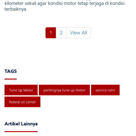
kilometer sekali agar kondisi motor tetap terjaga di kondisi
terbaiknya.
1
2
View All
TAGS
Tune Up Motor
pentingnya tune up motor
service rutin
federal oil center
Artikel Lainnya