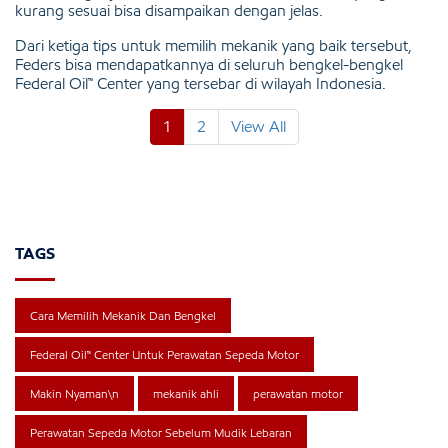
kurang sesuai bisa disampaikan dengan jelas.
Dari ketiga tips untuk memilih mekanik yang baik tersebut,
Feders bisa mendapatkannya di seluruh bengkel-bengkel
Federal Oil™ Center yang tersebar di wilayah Indonesia.
1
2
View All
TAGS
Cara Memilih Mekanik Dan Bengkel
Federal Oil™ Center Untuk Perawatan Sepeda Motor
Makin Nyaman\n
mekanik ahli
perawatan motor
Perawatan Sepeda Motor Sebelum Mudik Lebaran