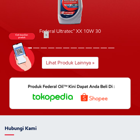
Federal Ultratec™ XX 10W 30
x
Lihat Produk Lainnya »
Hubungi Kami