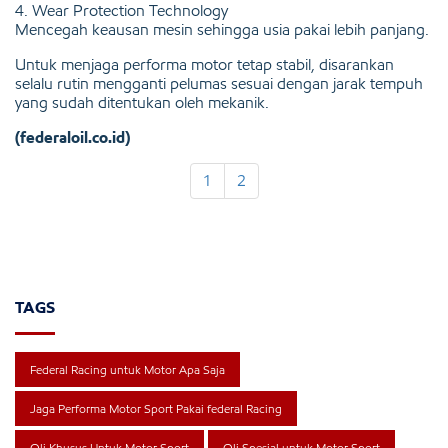
4. Wear Protection Technology
Mencegah keausan mesin sehingga usia pakai lebih panjang.
Untuk menjaga performa motor tetap stabil, disarankan
selalu rutin mengganti pelumas sesuai dengan jarak tempuh
yang sudah ditentukan oleh mekanik.
(federaloil.co.id)
1
2
TAGS
Federal Racing untuk Motor Apa Saja
Jaga Performa Motor Sport Pakai federal Racing
Oli Khusus Untuk Motor Sport
Oli Spesial untuk Motor Sport