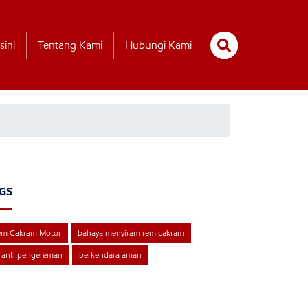
sini
Tentang Kami
Hubungi Kami
GS
em Cakram Motor
bahaya menyiram rem cakram
ranti pengereman
berkendara aman