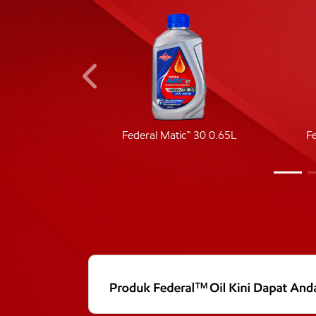
ic 40
Federal Matic™ 30 0.65L
F