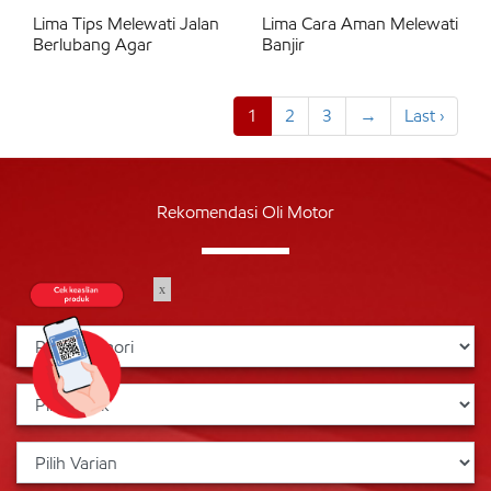
Lima Tips Melewati Jalan
Lima Cara Aman Melewati
Berlubang Agar
Banjir
1
2
3
→
Last ›
Rekomendasi Oli Motor
x