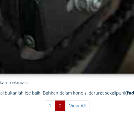
ukan melumasi.
i bukanlah ide baik. Bahkan dalam kondisi darurat sekalipun!
(fed
1
2
View All