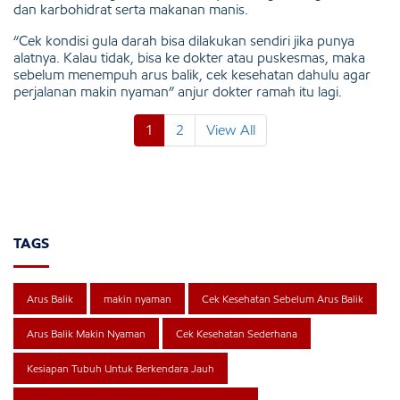
dan karbohidrat serta makanan manis.
“Cek kondisi gula darah bisa dilakukan sendiri jika punya
alatnya. Kalau tidak, bisa ke dokter atau puskesmas, maka
sebelum menempuh arus balik, cek kesehatan dahulu agar
perjalanan makin nyaman” anjur dokter ramah itu lagi.
1
2
View All
TAGS
Arus Balik
makin nyaman
Cek Kesehatan Sebelum Arus Balik
Arus Balik Makin Nyaman
Cek Kesehatan Sederhana
Kesiapan Tubuh Untuk Berkendara Jauh