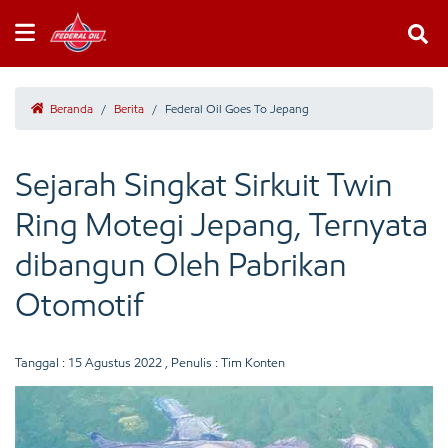
Beranda
/
Berita
/
Federal Oil Goes To Jepang
Sejarah Singkat Sirkuit Twin
Ring Motegi Jepang, Ternyata
dibangun Oleh Pabrikan
Otomotif
Tanggal :
15 Agustus 2022
, Penulis : Tim Konten