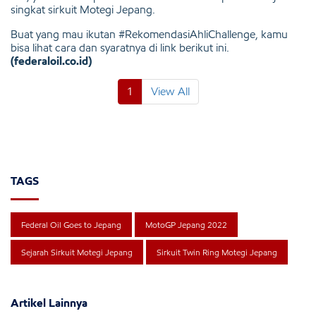
singkat sirkuit Motegi Jepang.
Buat yang mau ikutan #RekomendasiAhliChallenge, kamu
bisa lihat cara dan syaratnya di link berikut ini.
(federaloil.co.id)
1
View All
TAGS
Federal Oil Goes to Jepang
MotoGP Jepang 2022
Sejarah Sirkuit Motegi Jepang
Sirkuit Twin Ring Motegi Jepang
Artikel Lainnya