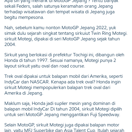
Apa sih yang menarik di MotoGP Jepang ? Tentu banyak
sekali Feders, salah satunya keramahan orang Jepang
terhadap wisatawan dan tempat wisata di Jepang juga
begitu mempesona.
Nah, sebelum kamu nonton MotoGP Jepang 2022, yuk
simak dulu sejarah singkat tentang sirkuiut Twin Ring Motegi.
sirkuit Motegi, dipakai di seri MotoGP Jepang sejak tahun
2004.
Sirkuit yang berlokasi di prefektur Tochigi ini, dibangun oleh
Honda di tahun 1997. Sesuai namanya, Motegi punya 2
layout sirkuit yaitu oval dan road course.
Trek oval dipakai untuk balapan mobil dari Amerika, seperti
IndyCar dan NASCAR. Kenapa ada trek oval? Honda ingin
sirkuit Motegi mempopulerkan balapan trek oval dari
Amerika di Jepang.
Maklum saja, Honda jadi suplier mesin yang dominan di
balapan mobil IndyCar Di tahun 2004, sirkuit Motegi dipilih
untuk seri MotoGP Jepang menggantikan Fuji Speedway.
Selain MotoGP, sirkuit Motegi juga dipakai balapan motor
lain, yaitu MFJ Superbike dan Asia Talent Cup. Itulah sejarah